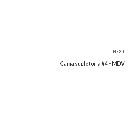
NEXT
Next
Cama supletoria #4 – MDV
post: