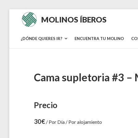
Skip
MOLINOS ÍBEROS
to
content
¿DÓNDE QUIERES IR?
ENCUENTRA TU MOLINO
CO
Cama supletoria #3 –
Precio
30
€
/ Por Día / Por alojamiento