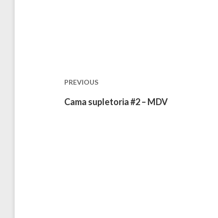
Navegación
de
entradas
PREVIOUS
Previous
Cama supletoria #2 – MDV
post: