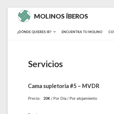
Skip
MOLINOS ÍBEROS
to
content
¿DÓNDE QUIERES IR?
ENCUENTRA TU MOLINO
CO
Servicios
Cama supletoria #5 – MVDR
Precio:
20
€
/ Por Día / Por alojamiento